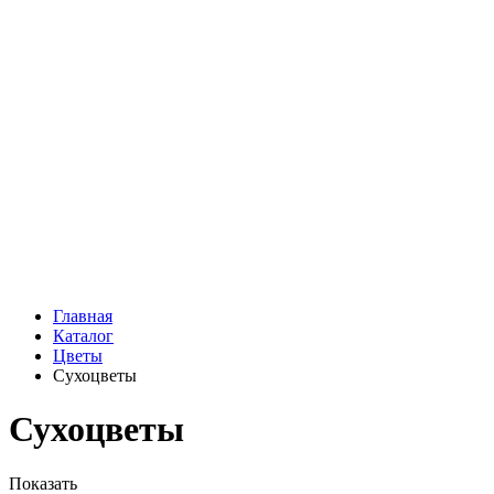
Подарки
Шоу - доставка
Конфеты и шоколад
Открытки
Мягкие игрушки
Топперы
Вазы
Конфеты
Лепестки роз
Главная
Каталог
Цветы
Сухоцветы
Сухоцветы
Показать