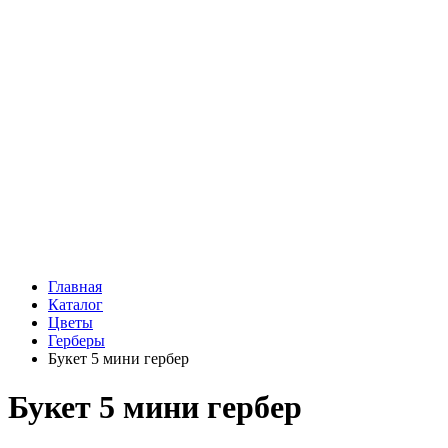
Подарки
Шоу - доставка
Конфеты и шоколад
Открытки
Мягкие игрушки
Топперы
Вазы
Конфеты
Лепестки роз
Главная
Каталог
Цветы
Герберы
Букет 5 мини гербер
Букет 5 мини гербер