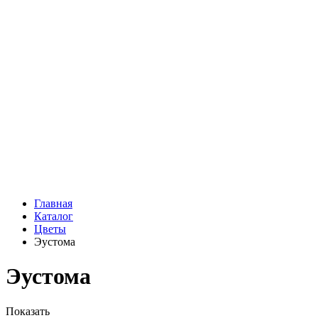
Подарки
Шоу - доставка
Конфеты и шоколад
Открытки
Мягкие игрушки
Топперы
Вазы
Конфеты
Лепестки роз
Главная
Каталог
Цветы
Эустома
Эустома
Показать