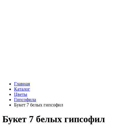
Подарки
Шоу - доставка
Конфеты и шоколад
Открытки
Мягкие игрушки
Топперы
Вазы
Конфеты
Лепестки роз
Главная
Каталог
Цветы
Гипсофила
Букет 7 белых гипсофил
Букет 7 белых гипсофил