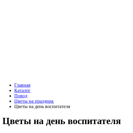
Подарки
Шоу - доставка
Конфеты и шоколад
Открытки
Мягкие игрушки
Топперы
Вазы
Конфеты
Лепестки роз
Главная
Каталог
Повод
Цветы на праздник
Цветы на день воспитателя
Цветы на день воспитателя