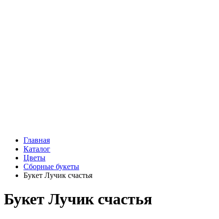
Подарки
Шоу - доставка
Конфеты и шоколад
Открытки
Мягкие игрушки
Топперы
Вазы
Конфеты
Лепестки роз
Главная
Каталог
Цветы
Сборные букеты
Букет Лучик счастья
Букет Лучик счастья