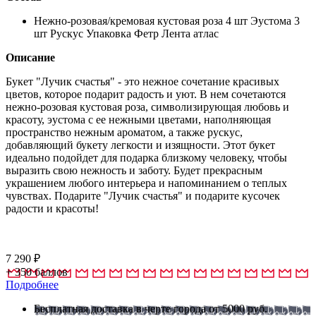
Нежно-розовая/кремовая кустовая роза 4 шт Эустома 3
шт Рускус Упаковка Фетр Лента атлас
Описание
Букет "Лучик счастья" - это нежное сочетание красивых
цветов, которое подарит радость и уют. В нем сочетаются
нежно-розовая кустовая роза, символизирующая любовь и
красоту, эустома с ее нежными цветами, наполняющая
пространство нежным ароматом, а также рускус,
добавляющий букету легкости и изящности. Этот букет
идеально подойдет для подарка близкому человеку, чтобы
выразить свою нежность и заботу. Будет прекрасным
украшением любого интерьера и напоминанием о теплых
чувствах. Подарите "Лучик счастья" и подарите кусочек
радости и красоты!
7 290
₽
+
350
баллов
Подробнее
Бесплатная доставка в черте города от 5000 руб.