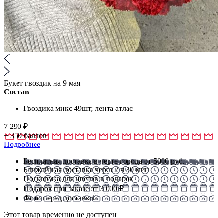
Букет гвоздик на 9 мая
Состав
Гвоздика микс 49шт; лента атлас
7 290
₽
+
350
баллов
Подробнее
Бесплатная доставка в черте города от 5000 руб.
Ближайшая доставка через 2 ч 30 мин
Подкормка для цветов в подарок
Подарок при заказе от 3 000 ₽
Фото перед доставкой
Этот товар временно не доступен