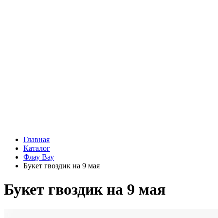
Подарки
Шоу - доставка
Конфеты и шоколад
Открытки
Мягкие игрушки
Топперы
Вазы
Конфеты
Лепестки роз
Главная
Каталог
Флау Вау
Букет гвоздик на 9 мая
Букет гвоздик на 9 мая