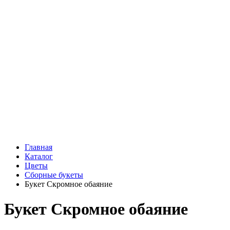
Подарки
Шоу - доставка
Конфеты и шоколад
Открытки
Мягкие игрушки
Топперы
Вазы
Конфеты
Лепестки роз
Главная
Каталог
Цветы
Сборные букеты
Букет Скромное обаяние
Букет Скромное обаяние