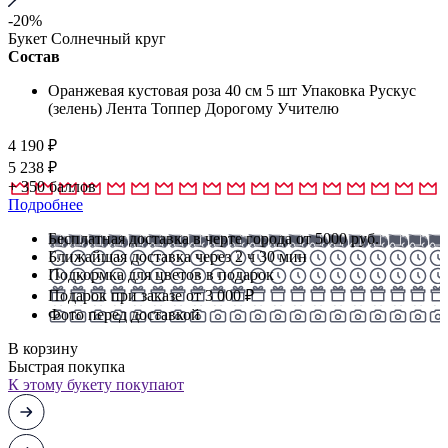
-20%
Букет Солнечный круг
Состав
Оранжевая кустовая роза 40 см 5 шт Упаковка Рускус
(зелень) Лента Топпер Дорогому Учителю
4 190
₽
5 238 ₽
+
350
баллов
Подробнее
Бесплатная доставка в черте города от 5000 руб.
Ближайшая доставка через 2 ч 30 мин
Подкормка для цветов в подарок
Подарок при заказе от 3 000 ₽
Фото перед доставкой
В корзину
Быстрая покупка
К этому букету покупают