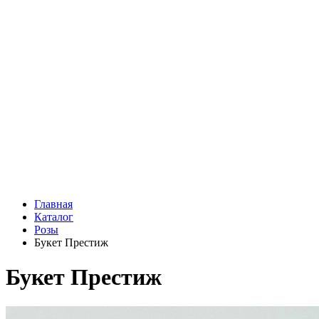
Подарки
Шоу - доставка
Конфеты и шоколад
Открытки
Мягкие игрушки
Топперы
Вазы
Конфеты
Лепестки роз
Главная
Каталог
Розы
Букет Престиж
Букет Престиж