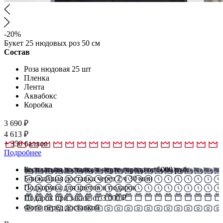
-20%
Букет 25 нюдовых роз 50 см
Состав
Роза нюдовая 25 шт
Пленка
Лента
Аквабокс
Коробка
3 690
₽
4 613 ₽
+
350
баллов
Подробнее
Бесплатная доставка в черте города от 5000 руб.
Ближайшая доставка через 2 ч 30 мин
Подкормка для цветов в подарок
Подарок при заказе от 3 000 ₽
Фото перед доставкой