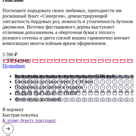
Описание
Поспешите порадовать своих любимых, преподнести им
роскошный букет «Синергия», демонстрирующий
элегантность бордовых роз, нежность и утонченность бутонов
джумилии. Веточки фисташкового дерева выступают
отличным дополнением, а оберточная бумага теплого
розового оттенка и цвета спелой вишни гармонично венчает
композицию многослойным ярким оформлением.
5 590
₽
+
350
баллов
Подробнее
Бесплатная доставка в черте города от 5000 руб.
Ближайшая доставка через 2 ч 30 мин
Подкормка для цветов в подарок
Подарок при заказе от 3 000 ₽
Фото перед доставкой
В корзину
Быстрая покупка
К этому букету покупают