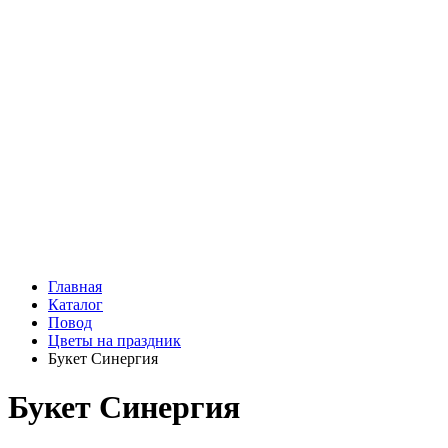
Подарки
Шоу - доставка
Конфеты и шоколад
Открытки
Мягкие игрушки
Топперы
Вазы
Конфеты
Лепестки роз
Главная
Каталог
Повод
Цветы на праздник
Букет Синергия
Букет Синергия