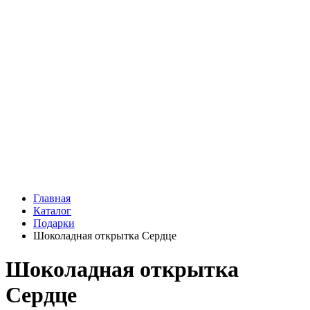
Подарки
Шоу - доставка
Конфеты и шоколад
Открытки
Мягкие игрушки
Топперы
Вазы
Конфеты
Лепестки роз
Главная
Каталог
Подарки
Шоколадная открытка Сердце
Шоколадная открытка
Сердце