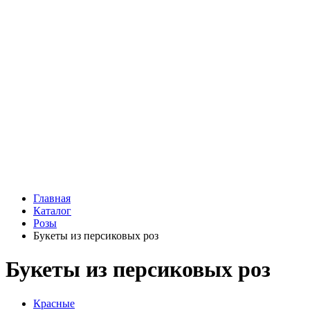
Подарки
Шоу - доставка
Конфеты и шоколад
Открытки
Мягкие игрушки
Топперы
Вазы
Конфеты
Лепестки роз
Главная
Каталог
Розы
Букеты из персиковых роз
Букеты из персиковых роз
Красные