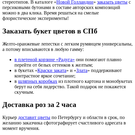
стереотипов. В каталоге «
Новой Голландии
»
заказать цветы
с
персиковыми бутонами в составе авторских композиций
можно в два клика. Время решаться на смелые
флористические эксперименты!
Заказать букет цветов в СПб
Желто-оранжевые лепестки с легким румянцем универсальны,
а потому вписываются в любую гамму:
в плетеной корзине «Радуга»
они помогают плавно
перейти от белых оттенков к желтым;
в букетах «
Краски заката
» и «
Злата
» поддерживают
контрастное яркое сочетание;
в
шляпных коробках
из плотного картона и монобукетах
берут на себя лидерство. Такой подарок не покажется
скучным.
Доставка роз за 2 часа
Курьер
доставит цветы
по Петербургу и области в срок, по
желанию заказчика сфотографирует счастливого адресата в
момент вручения.