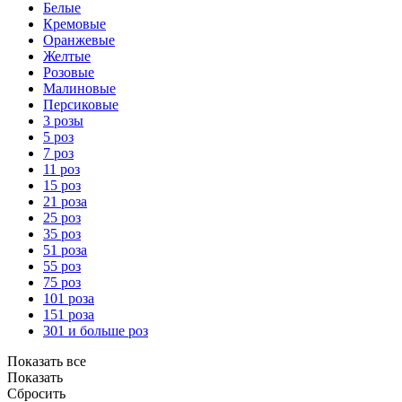
Белые
Кремовые
Оранжевые
Желтые
Розовые
Малиновые
Персиковые
3 розы
5 роз
7 роз
11 роз
15 роз
21 роза
25 роз
35 роз
51 роза
55 роз
75 роз
101 роза
151 роза
301 и больше роз
Показать все
Показать
Сбросить