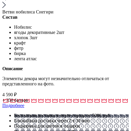
Ветви нобилиса Снегири
Состав
Нобилис
ягоды декоративные 2шт
хлопок 3шт
крафт
фетр
бирка
лента атлас
Описание
Элементы декора могут незначительно отличаться от
представленного на фото.
4 590
₽
+
350
баллов
Подробнее
Бесплатная доставка в черте города от 5000 руб.
Ближайшая доставка через 2 ч 30 мин
Подкормка для цветов в подарок