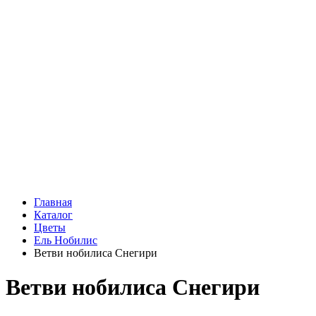
Подарки
Шоу - доставка
Конфеты и шоколад
Открытки
Мягкие игрушки
Топперы
Вазы
Конфеты
Лепестки роз
Главная
Каталог
Цветы
Ель Нобилис
Ветви нобилиса Снегири
Ветви нобилиса Снегири