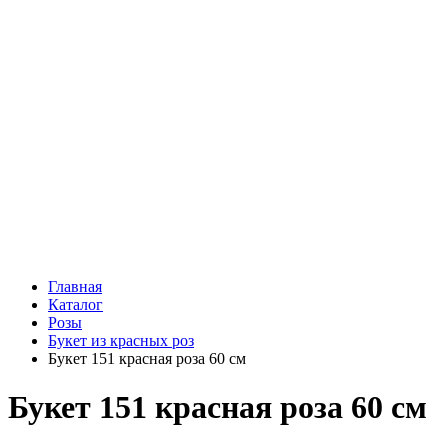
Подарки
Шоу - доставка
Конфеты и шоколад
Открытки
Мягкие игрушки
Топперы
Вазы
Конфеты
Лепестки роз
Главная
Каталог
Розы
Букет из красных роз
Букет 151 красная роза 60 см
Букет 151 красная роза 60 см