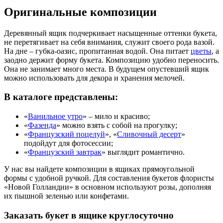
Оригинальные композиции
Деревянный ящик подчеркивает насыщенные оттенки букета,
не перетягивает на себя внимания, служит своего рода вазой.
На дне – губка-оазис, пропитанная водой. Она питает
цветы
, а
заодно держит форму букета. Композицию удобно переносить.
Она не занимает много места. В будущем опустевший ящик
можно использовать для декора и хранения мелочей.
В каталоге представлены:
«
Ванильное утро
» – мило и красиво;
«
Фазенда
» можно взять с собой на прогулку;
«
Французский поцелуй
», «
Сливочный десерт
»
подойдут для фотосессии;
«
Французский завтрак
» выглядит романтично.
У нас вы найдете композиции в ящиках прямоугольной
формы с удобной ручкой. Для составления букетов флористы
«Новой Голландии» в основном используют розы, дополняя
их пышной зеленью или конфетами.
Заказать букет в ящике круглосуточно