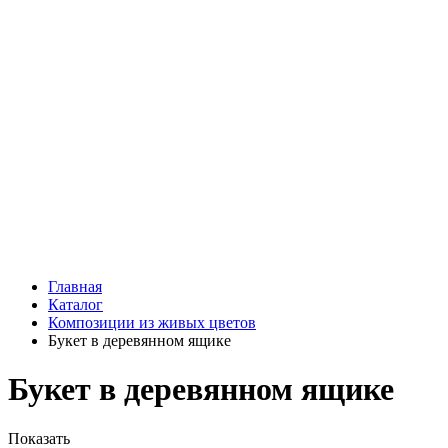
Подарки
Шоу - доставка
Конфеты и шоколад
Открытки
Мягкие игрушки
Топперы
Вазы
Конфеты
Лепестки роз
Главная
Каталог
Композиции из живых цветов
Букет в деревянном ящике
Букет в деревянном ящике
Показать