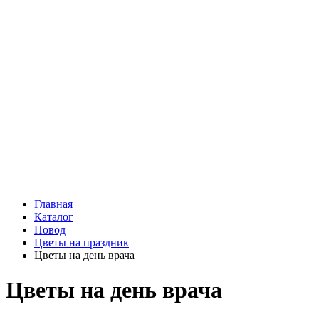
Подарки
Шоу - доставка
Конфеты и шоколад
Открытки
Мягкие игрушки
Топперы
Вазы
Конфеты
Лепестки роз
Главная
Каталог
Повод
Цветы на праздник
Цветы на день врача
Цветы на день врача