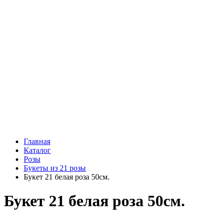
Подарки
Шоу - доставка
Конфеты и шоколад
Открытки
Мягкие игрушки
Топперы
Вазы
Конфеты
Лепестки роз
Главная
Каталог
Розы
Букеты из 21 розы
Букет 21 белая роза 50см.
Букет 21 белая роза 50см.