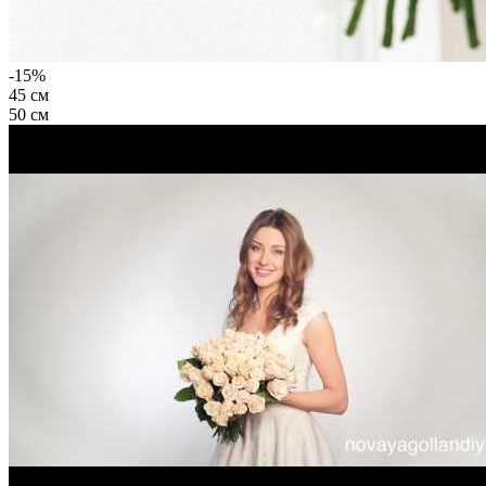
-15%
45 см
50 см