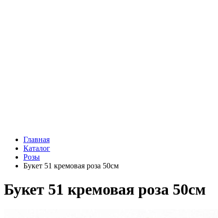
Подарки
Шоу - доставка
Конфеты и шоколад
Открытки
Мягкие игрушки
Топперы
Вазы
Конфеты
Лепестки роз
Главная
Каталог
Розы
Букет 51 кремовая роза 50см
Букет 51 кремовая роза 50см