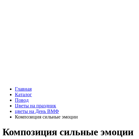
Подарки
Шоу - доставка
Конфеты и шоколад
Открытки
Мягкие игрушки
Топперы
Вазы
Конфеты
Лепестки роз
Главная
Каталог
Повод
Цветы на праздник
цветы на День ВМФ
Композиция сильные эмоции
Композиция сильные эмоции